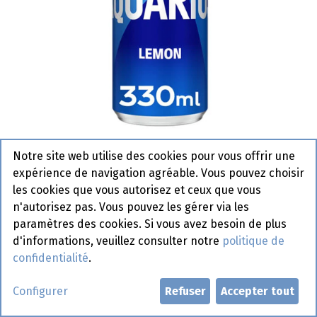
Notre site web utilise des cookies pour vous offrir une
Aquarius Daily Lemon Sleek Blik
expérience de navigation agréable. Vous pouvez choisir
4 x 6 x 33 cl
les cookies que vous autorisez et ceux que vous
n'autorisez pas. Vous pouvez les gérer via les
Actif
paramètres des cookies. Si vous avez besoin de plus
d'informations, veuillez consulter notre
politique de
confidentialité
.
Demander un compte
Configurer
Refuser
Accepter tout