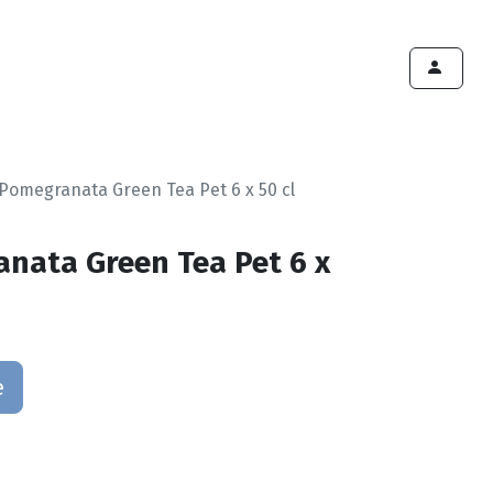
ints de vente
Export
Deals
Devenir cliënt
Pomegranata Green Tea Pet 6 x 50 cl
nata Green Tea Pet 6 x
e