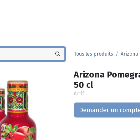
Noyez
Boutique
Po
Tous les produits
Arizona 
Arizona Pomegra
50 cl
Actif
Demander un compt