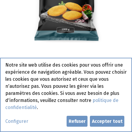
Notre site web utilise des cookies pour vous offrir une
97936001 Cheese Patty Top
expérience de navigation agréable. Vous pouvez choisir
Table 85-95gr 1 Kg
les cookies que vous autorisez et ceux que vous
n'autorisez pas. Vous pouvez les gérer via les
Actif
paramètres des cookies. Si vous avez besoin de plus
d'informations, veuillez consulter notre
politique de
Demander un compte
confidentialité
.
Configurer
Refuser
Accepter tout