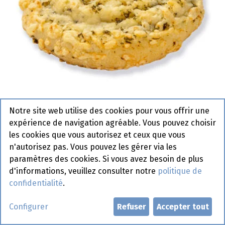
Notre site web utilise des cookies pour vous offrir une
expérience de navigation agréable. Vous pouvez choisir
0643 Pizza Swirl Beurre d'Ail
les cookies que vous autorisez et ceux que vous
Boboli Pastridor 48 x 100 g
n'autorisez pas. Vous pouvez les gérer via les
paramètres des cookies. Si vous avez besoin de plus
Actif
d'informations, veuillez consulter notre
politique de
confidentialité
.
Demander un compte
Configurer
Refuser
Accepter tout