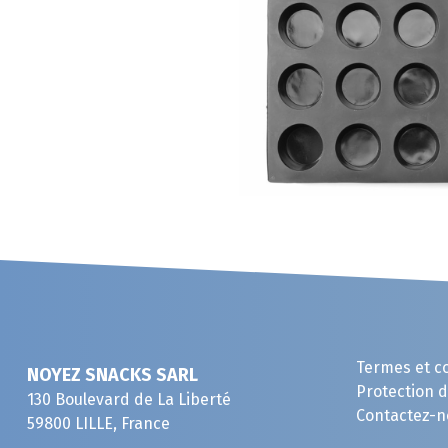
Termes et c
NOYEZ SNACKS SARL
Protection 
130 Boulevard de La Liberté
Contactez-n
59800 LILLE, France