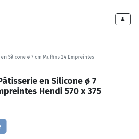
ints de vente
Export
Deals
Devenir cliënt
 en Silicone ø 7 cm Muffins 24 Empreintes
âtisserie en Silicone ø 7
mpreintes Hendi 570 x 375
e