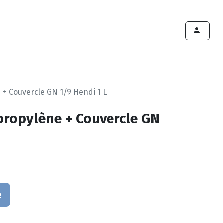
ints de vente
Export
Deals
Devenir cliënt
 + Couvercle GN 1/9 Hendi 1 L
propylène + Couvercle GN
e