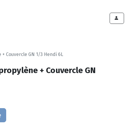
ints de vente
Export
Deals
Devenir cliënt
 + Couvercle GN 1/3 Hendi 6L
propylène + Couvercle GN
e