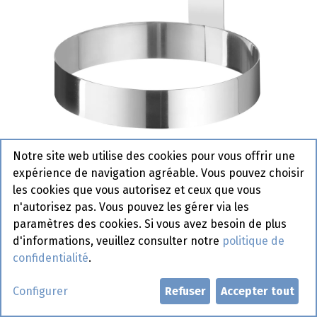
Notre site web utilise des cookies pour vous offrir une
512098 Moule à Œuf avec
expérience de navigation agréable. Vous pouvez choisir
Poignée Hendi 128 x 125 mm
les cookies que vous autorisez et ceux que vous
n'autorisez pas. Vous pouvez les gérer via les
Article de commande
paramètres des cookies. Si vous avez besoin de plus
d'informations, veuillez consulter notre
politique de
confidentialité
.
Demander un compte
Configurer
Refuser
Accepter tout