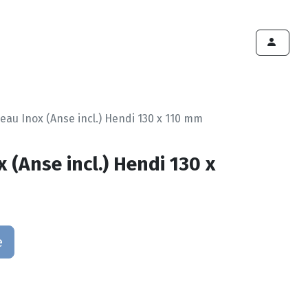
ints de vente
Export
Deals
Devenir cliënt
eau Inox (Anse incl.) Hendi 130 x 110 mm
 (Anse incl.) Hendi 130 x
e