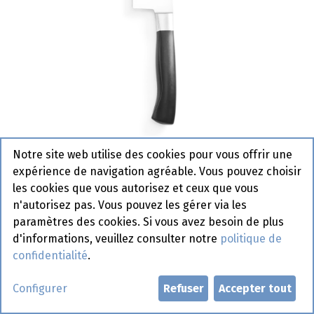
Notre site web utilise des cookies pour vous offrir une
844274 Couteau Santoku Hendi
expérience de navigation agréable. Vous pouvez choisir
3 x 180 x 310 mm
les cookies que vous autorisez et ceux que vous
n'autorisez pas. Vous pouvez les gérer via les
Article de commande
paramètres des cookies. Si vous avez besoin de plus
d'informations, veuillez consulter notre
politique de
Demander un compte
confidentialité
.
Configurer
Refuser
Accepter tout