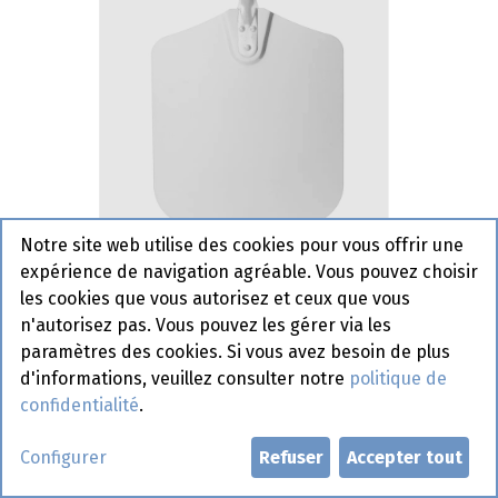
Notre site web utilise des cookies pour vous offrir une
expérience de navigation agréable. Vous pouvez choisir
618035 Pelle à Pizza Carrée
les cookies que vous autorisez et ceux que vous
Manche Court 305 x 660 mm
n'autorisez pas. Vous pouvez les gérer via les
paramètres des cookies. Si vous avez besoin de plus
Article de commande
d'informations, veuillez consulter notre
politique de
confidentialité
.
Demander un compte
Configurer
Refuser
Accepter tout