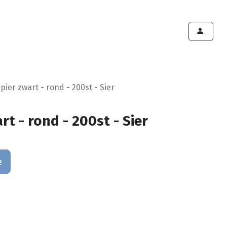
ints de vente
Export
Deals
Devenir cliënt
pier zwart - rond - 200st - Sier
rt - rond - 200st - Sier
e