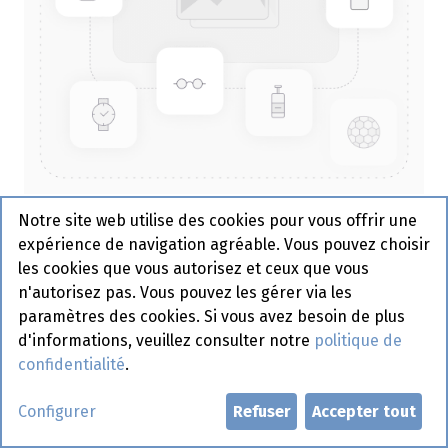
Notre site web utilise des cookies pour vous offrir une
Assiette Palm - Sier 335 x 180 x
expérience de navigation agréable. Vous pouvez choisir
25 mm - 10 pcs
les cookies que vous autorisez et ceux que vous
n'autorisez pas. Vous pouvez les gérer via les
Actif
paramètres des cookies. Si vous avez besoin de plus
d'informations, veuillez consulter notre
politique de
Demander un compte
confidentialité
.
Configurer
Refuser
Accepter tout