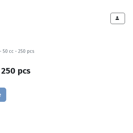
ints de vente
Export
Deals
Devenir cliënt
- 50 cc - 250 pcs
- 250 pcs
e