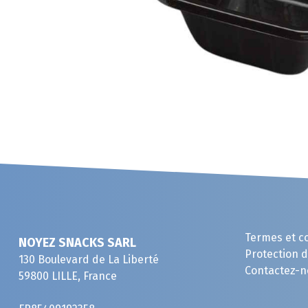
Termes et c
NOYEZ SNACKS SARL
Protection 
130 Boulevard de La Liberté
Contactez-n
59800 LILLE, France