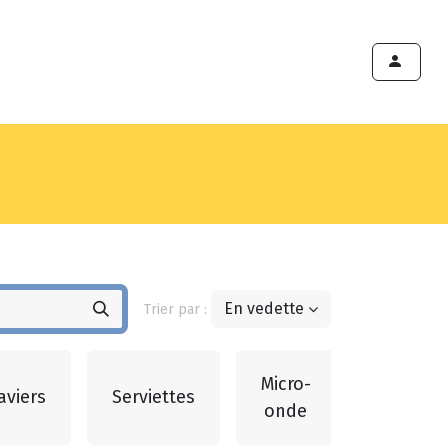
ints de vente
Export
Deals
Devenir cliënt
En vedette
Trier par :
Micro-
aviers
Serviettes
Bougies
onde