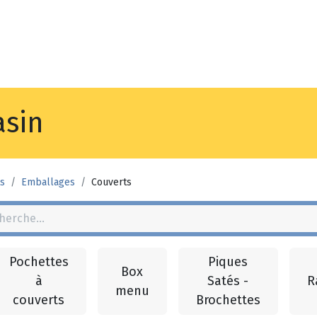
Noyez
Boutique
Po
sin
s
Emballages
Couverts
Pochettes
Piques
Box
à
Satés -
R
menu
couverts
Brochettes