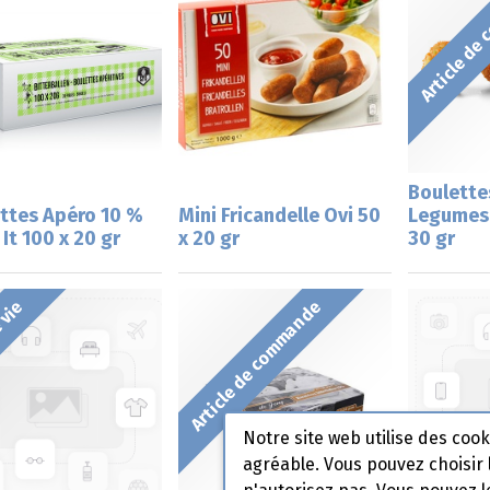
Article de
Boulette
ttes Apéro 10 %
Mini Fricandelle Ovi 50
Legumes 
s It 100 x 20 gr
x 20 gr
30 gr
 vie
Article de commande
Notre site web utilise des coo
agréable. Vous pouvez choisir 