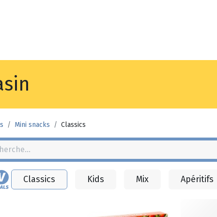
Noyez
Boutique
Po
sin
s
Mini snacks
Classics
Classics
Kids
Mix
Apéritifs