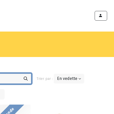
ints de vente
Export
Deals
Devenir cliënt
En vedette
Trier par :