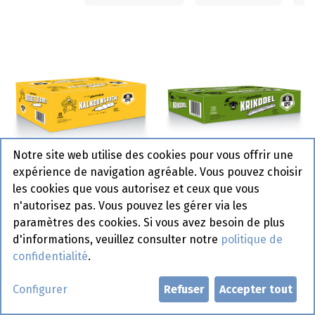
Notre site web utilise des cookies pour vous offrir une
expérience de navigation agréable. Vous pouvez choisir
Stick De Dinde Frit Is It
Krikodel Frit Is It 20 x
les cookies que vous autorisez et ceux que vous
21 x 135 gr
100 gr
n'autorisez pas. Vous pouvez les gérer via les
paramètres des cookies. Si vous avez besoin de plus
d'informations, veuillez consulter notre
politique de
confidentialité
.
Configurer
Refuser
Accepter tout