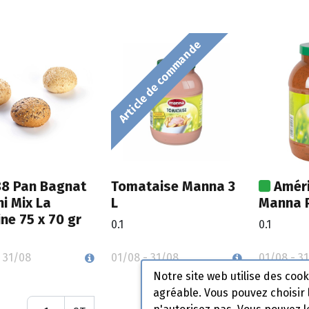
Article de commande
8 Pan Bagnat
Tomataise Manna 3
Améri
ni Mix La
L
Manna P
ine 75 x 70 gr
0.1
0.1
 31/08
01/08 - 31/08
01/08 - 3
Notre site web utilise des coo
agréable. Vous pouvez choisir 