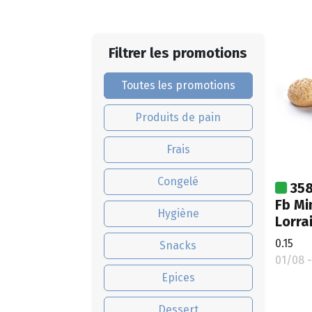
Filtrer les promotions
Toutes les promotions
Produits de pain
Frais
Congelé
358
Fb Mi
Hygiène
Lorra
0.15
Snacks
01/08 -
Epices
Dessert