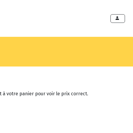
ints de vente
Export
Deals
Devenir cliënt
 à votre panier pour voir le prix correct.